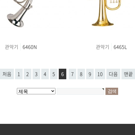
관악기
6460N
관악기
6465L
처음
1
2
3
4
5
6
7
8
9
10
다음
맨끝