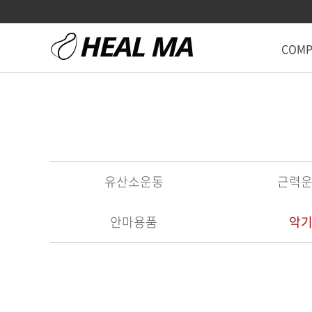
COMP
유산소운동
근력
안마용품
악