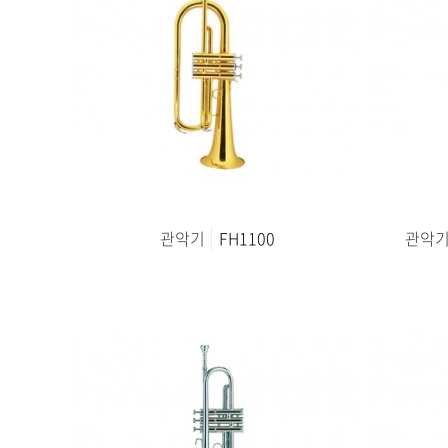
관악기
FH1100
관악